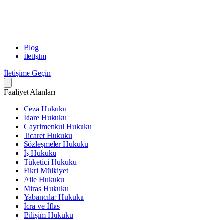
Blog
İletişim
İletişime Geçin
Faaliyet Alanları
Ceza Hukuku
İdare Hukuku
Gayrimenkul Hukuku
Ticaret Hukuku
Sözleşmeler Hukuku
İş Hukuku
Tüketici Hukuku
Fikri Mülkiyet
Aile Hukuku
Miras Hukuku
Yabancılar Hukuku
İcra ve İflas
Bilişim Hukuku