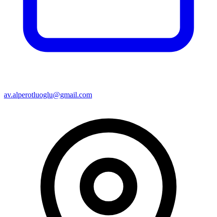
av.alperotluoglu@gmail.com