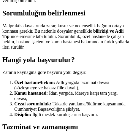
verilmiş olmalıdır.
Sorumluluğun belirlenmesi
Malpraktis davalarında zarar, kusur ve nedensellik bağının ortaya
konması gerekir. Bu nedenle dosyalar genellikle
bilirkişi ve Adli
Tıp
incelemesine tabi tutulur. Sorumluluk; özel hastanede çalışan
hekim, hastane işleteni ve kamu hastanesi bakımından farklı yollarla
ileri sürülür.
Hangi yola başvurulur?
Zararın kaynağına göre başvuru yolu değişir:
Özel hastane/hekim:
Adli yargıda tazminat davası
(sözleşmeye ve haksız fiile dayalı),
Kamu hastanesi:
İdari yargıda, idareye karşı tam yargı
davası,
Cezai sorumluluk:
Taksirle yaralama/öldürme kapsamında
Cumhuriyet Başsavcılığına şikâyet,
Disiplin:
İlgili meslek kuruluşlarına başvuru.
Tazminat ve zamanaşımı