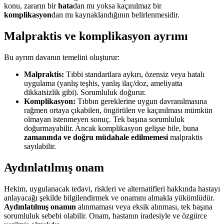
konu, zararın bir
hata
dan mı yoksa kaçınılmaz bir
komplikasyon
dan mı kaynaklandığının belirlenmesidir.
Malpraktis ve komplikasyon ayrımı
Bu ayrım davanın temelini oluşturur:
Malpraktis:
Tıbbi standartlara aykırı, özensiz veya hatalı
uygulama (yanlış teşhis, yanlış ilaç/doz, ameliyatta
dikkatsizlik gibi). Sorumluluk doğurur.
Komplikasyon:
Tıbbın gereklerine uygun davranılmasına
rağmen ortaya çıkabilen, öngörülen ve kaçınılması mümkün
olmayan istenmeyen sonuç. Tek başına sorumluluk
doğurmayabilir. Ancak komplikasyon gelişse bile, buna
zamanında ve doğru müdahale edilmemesi
malpraktis
sayılabilir.
Aydınlatılmış onam
Hekim, uygulanacak tedavi, riskleri ve alternatifleri hakkında hastayı
anlayacağı şekilde bilgilendirmek ve onamını almakla yükümlüdür.
Aydınlatılmış onamın
alınmaması veya eksik alınması, tek başına
sorumluluk sebebi olabilir. Onam, hastanın iradesiyle ve özgürce