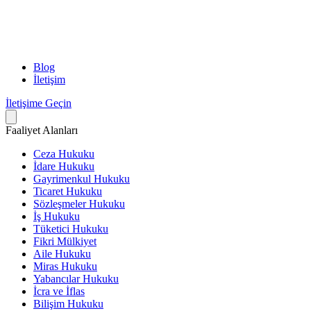
Blog
İletişim
İletişime Geçin
Faaliyet Alanları
Ceza Hukuku
İdare Hukuku
Gayrimenkul Hukuku
Ticaret Hukuku
Sözleşmeler Hukuku
İş Hukuku
Tüketici Hukuku
Fikri Mülkiyet
Aile Hukuku
Miras Hukuku
Yabancılar Hukuku
İcra ve İflas
Bilişim Hukuku