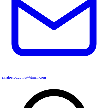
av.alperotluoglu@gmail.com