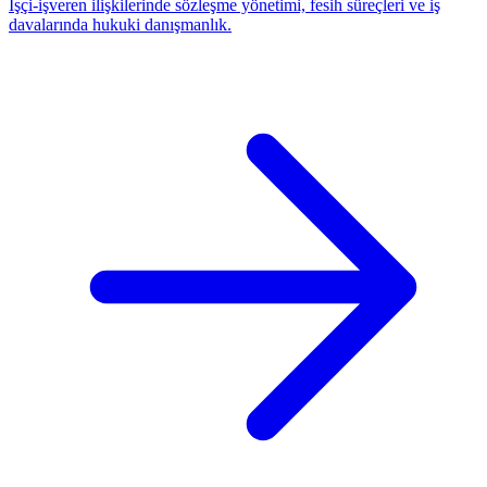
İşçi-işveren ilişkilerinde sözleşme yönetimi, fesih süreçleri ve iş
davalarında hukuki danışmanlık.