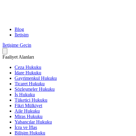
Blog
İletişim
İletişime Geçin
Faaliyet Alanları
Ceza Hukuku
İdare Hukuku
Gayrimenkul Hukuku
Ticaret Hukuku
Sözleşmeler Hukuku
İş Hukuku
Tüketici Hukuku
Fikri Mülkiyet
Aile Hukuku
Miras Hukuku
Yabancılar Hukuku
İcra ve İflas
Bilişim Hukuku