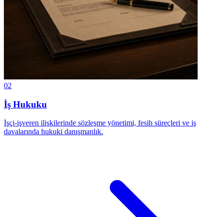
02
İş Hukuku
İşçi-işveren ilişkilerinde sözleşme yönetimi, fesih süreçleri ve iş
davalarında hukuki danışmanlık.