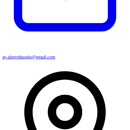
av.alperotluoglu@gmail.com