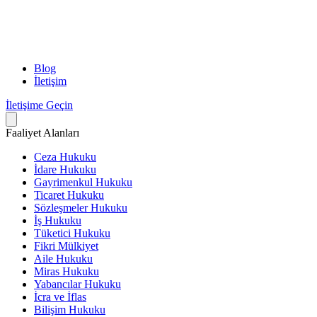
Blog
İletişim
İletişime Geçin
Faaliyet Alanları
Ceza Hukuku
İdare Hukuku
Gayrimenkul Hukuku
Ticaret Hukuku
Sözleşmeler Hukuku
İş Hukuku
Tüketici Hukuku
Fikri Mülkiyet
Aile Hukuku
Miras Hukuku
Yabancılar Hukuku
İcra ve İflas
Bilişim Hukuku