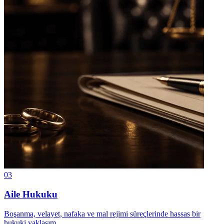
03
Aile Hukuku
Boşanma, velayet, nafaka ve mal rejimi süreçlerinde hassas bir
hukuki yaklaşım.