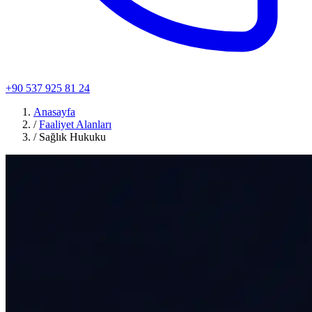
+90 537 925 81 24
Anasayfa
/
Faaliyet Alanları
/
Sağlık Hukuku