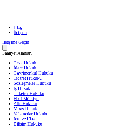
Blog
İletişim
İletişime Geçin
Faaliyet Alanları
Ceza Hukuku
İdare Hukuku
Gayrimenkul Hukuku
Ticaret Hukuku
Sözleşmeler Hukuku
İş Hukuku
Tüketici Hukuku
Fikri Mülkiyet
Aile Hukuku
Miras Hukuku
Yabancılar Hukuku
İcra ve İflas
Bilişim Hukuku