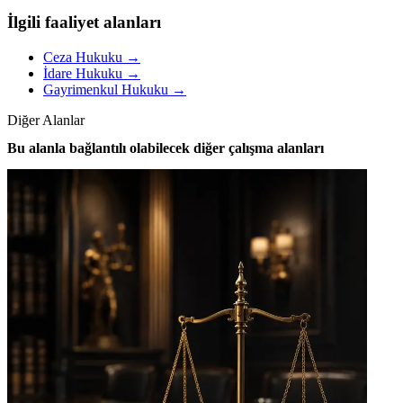
İlgili faaliyet alanları
Ceza Hukuku
→
İdare Hukuku
→
Gayrimenkul Hukuku
→
Diğer Alanlar
Bu alanla bağlantılı olabilecek diğer çalışma alanları