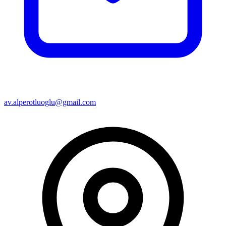
av.alperotluoglu@gmail.com