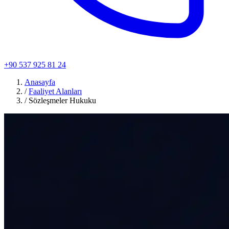
+90 537 925 81 24
Anasayfa
/
Faaliyet Alanları
/
Sözleşmeler Hukuku