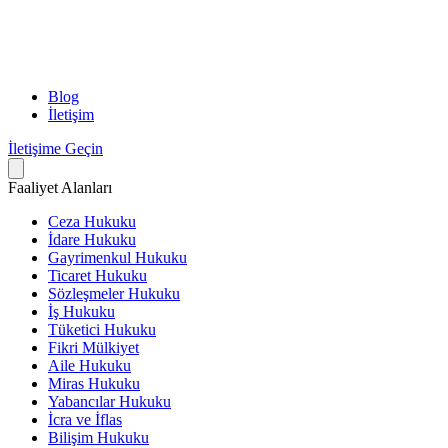
Blog
İletişim
İletişime Geçin
Faaliyet Alanları
Ceza Hukuku
İdare Hukuku
Gayrimenkul Hukuku
Ticaret Hukuku
Sözleşmeler Hukuku
İş Hukuku
Tüketici Hukuku
Fikri Mülkiyet
Aile Hukuku
Miras Hukuku
Yabancılar Hukuku
İcra ve İflas
Bilişim Hukuku