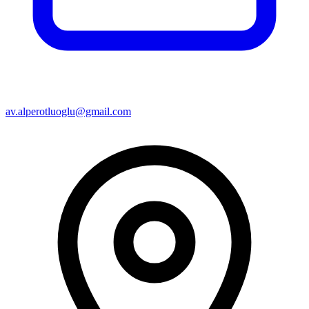
av.alperotluoglu@gmail.com