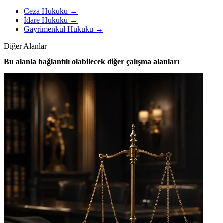
Ceza Hukuku
→
İdare Hukuku
→
Gayrimenkul Hukuku
→
Diğer Alanlar
Bu alanla bağlantılı olabilecek diğer çalışma alanları