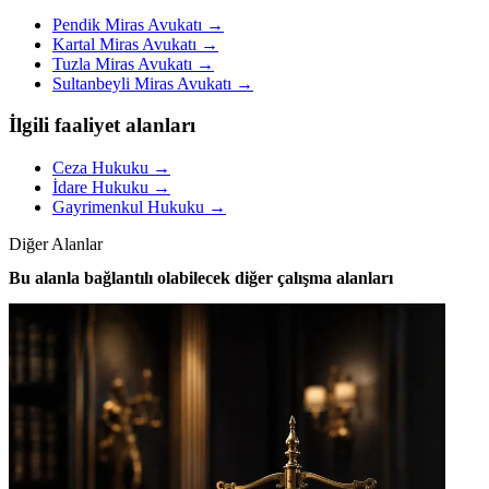
Pendik Miras Avukatı
→
Kartal Miras Avukatı
→
Tuzla Miras Avukatı
→
Sultanbeyli Miras Avukatı
→
İlgili faaliyet alanları
Ceza Hukuku
→
İdare Hukuku
→
Gayrimenkul Hukuku
→
Diğer Alanlar
Bu alanla bağlantılı olabilecek diğer çalışma alanları