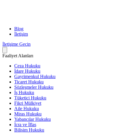
Blog
İletişim
İletişime Geçin
Faaliyet Alanları
Ceza Hukuku
İdare Hukuku
Gayrimenkul Hukuku
Ticaret Hukuku
Sözleşmeler Hukuku
İş Hukuku
Tüketici Hukuku
Fikri Mülkiyet
Aile Hukuku
Miras Hukuku
Yabancılar Hukuku
İcra ve İflas
Bilişim Hukuku