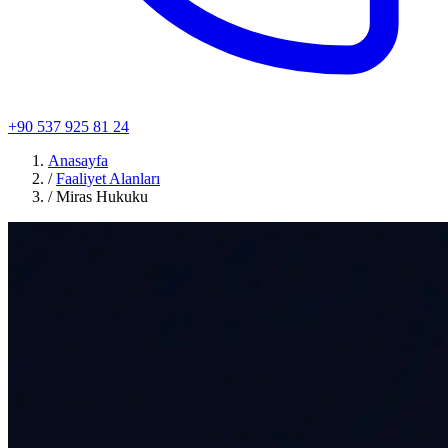
+90 537 925 81 24
Anasayfa
/
Faaliyet Alanları
/
Miras Hukuku