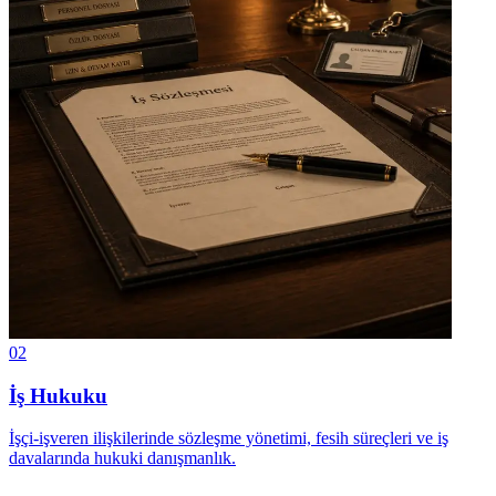
02
İş Hukuku
İşçi-işveren ilişkilerinde sözleşme yönetimi, fesih süreçleri ve iş
davalarında hukuki danışmanlık.