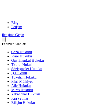
Blog
İletişim
İletişime Geçin
Faaliyet Alanları
Ceza Hukuku
İdare Hukuku
Gayrimenkul Hukuku
Ticaret Hukuku
Sözleşmeler Hukuku
İş Hukuku
Tüketici Hukuku
Fikri Mülkiyet
Aile Hukuku
Miras Hukuku
Yabancılar Hukuku
İcra ve İflas
Bilişim Hukuku