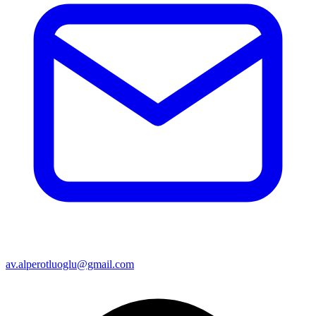
av.alperotluoglu@gmail.com