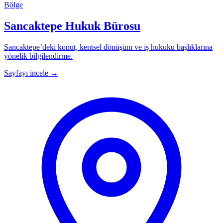
Bölge
Sancaktepe Hukuk Bürosu
Sancaktepe’deki konut, kentsel dönüşüm ve iş hukuku başlıklarına
yönelik bilgilendirme.
Sayfayı incele
→