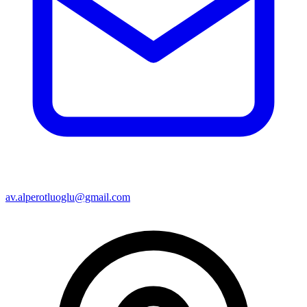
av.alperotluoglu@gmail.com