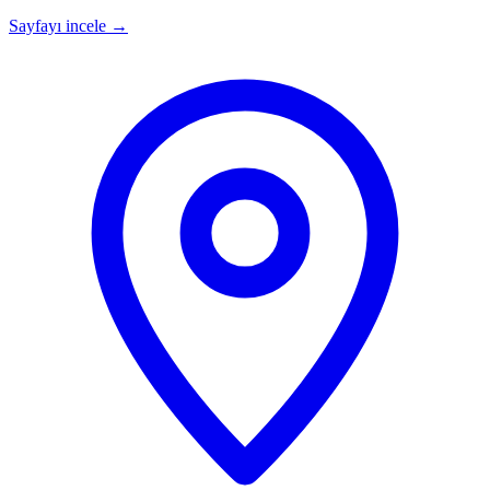
Sayfayı incele
→