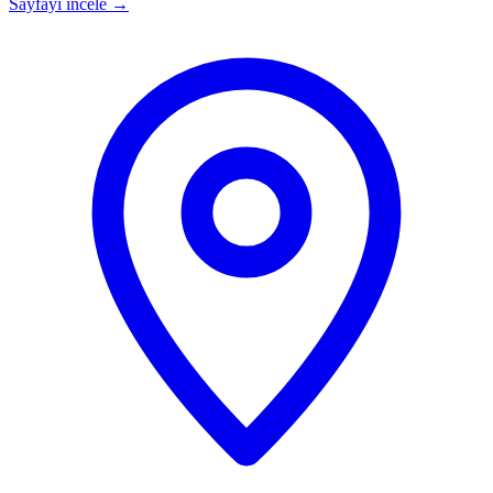
Sayfayı incele
→