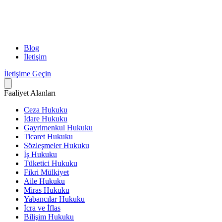
Blog
İletişim
İletişime Geçin
Faaliyet Alanları
Ceza Hukuku
İdare Hukuku
Gayrimenkul Hukuku
Ticaret Hukuku
Sözleşmeler Hukuku
İş Hukuku
Tüketici Hukuku
Fikri Mülkiyet
Aile Hukuku
Miras Hukuku
Yabancılar Hukuku
İcra ve İflas
Bilişim Hukuku