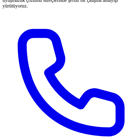
uyuşmazlık çözümü süreçlerinde şeffaf bir çalışma anlayışı
yürütüyoruz.