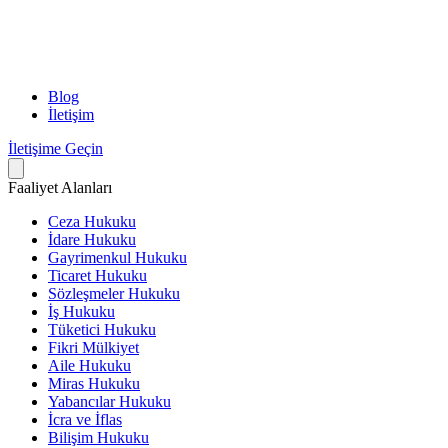
Blog
İletişim
İletişime Geçin
Faaliyet Alanları
Ceza Hukuku
İdare Hukuku
Gayrimenkul Hukuku
Ticaret Hukuku
Sözleşmeler Hukuku
İş Hukuku
Tüketici Hukuku
Fikri Mülkiyet
Aile Hukuku
Miras Hukuku
Yabancılar Hukuku
İcra ve İflas
Bilişim Hukuku