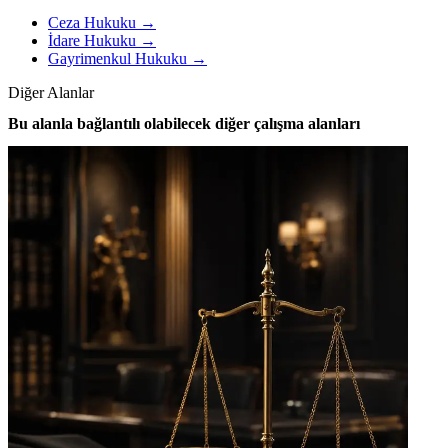
Ceza Hukuku
→
İdare Hukuku
→
Gayrimenkul Hukuku
→
Diğer Alanlar
Bu alanla bağlantılı olabilecek diğer çalışma alanları