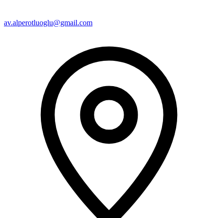
av.alperotluoglu@gmail.com