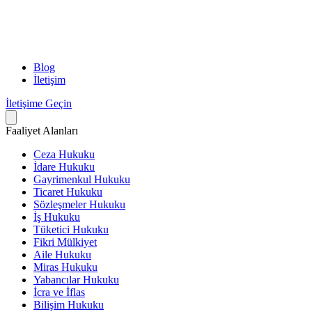
Blog
İletişim
İletişime Geçin
Faaliyet Alanları
Ceza Hukuku
İdare Hukuku
Gayrimenkul Hukuku
Ticaret Hukuku
Sözleşmeler Hukuku
İş Hukuku
Tüketici Hukuku
Fikri Mülkiyet
Aile Hukuku
Miras Hukuku
Yabancılar Hukuku
İcra ve İflas
Bilişim Hukuku