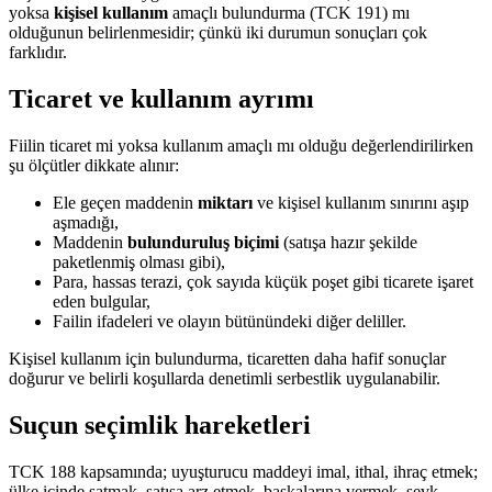
yoksa
kişisel kullanım
amaçlı bulundurma (TCK 191) mı
olduğunun belirlenmesidir; çünkü iki durumun sonuçları çok
farklıdır.
Ticaret ve kullanım ayrımı
Fiilin ticaret mi yoksa kullanım amaçlı mı olduğu değerlendirilirken
şu ölçütler dikkate alınır:
Ele geçen maddenin
miktarı
ve kişisel kullanım sınırını aşıp
aşmadığı,
Maddenin
bulunduruluş biçimi
(satışa hazır şekilde
paketlenmiş olması gibi),
Para, hassas terazi, çok sayıda küçük poşet gibi ticarete işaret
eden bulgular,
Failin ifadeleri ve olayın bütünündeki diğer deliller.
Kişisel kullanım için bulundurma, ticaretten daha hafif sonuçlar
doğurur ve belirli koşullarda denetimli serbestlik uygulanabilir.
Suçun seçimlik hareketleri
TCK 188 kapsamında; uyuşturucu maddeyi imal, ithal, ihraç etmek;
ülke içinde satmak, satışa arz etmek, başkalarına vermek, sevk