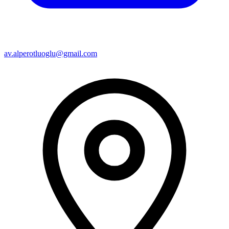
av.alperotluoglu@gmail.com