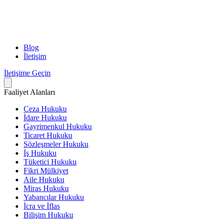
Blog
İletişim
İletişime Geçin
Faaliyet Alanları
Ceza Hukuku
İdare Hukuku
Gayrimenkul Hukuku
Ticaret Hukuku
Sözleşmeler Hukuku
İş Hukuku
Tüketici Hukuku
Fikri Mülkiyet
Aile Hukuku
Miras Hukuku
Yabancılar Hukuku
İcra ve İflas
Bilişim Hukuku