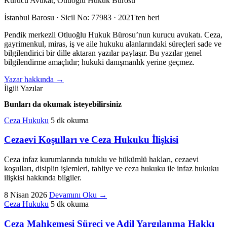
Kurucu Avukat, Otluoğlu Hukuk Bürosu
İstanbul Barosu · Sicil No: 77983 · 2021'ten beri
Pendik merkezli Otluoğlu Hukuk Bürosu’nun kurucu avukatı. Ceza,
gayrimenkul, miras, iş ve aile hukuku alanlarındaki süreçleri sade ve
bilgilendirici bir dille aktaran yazılar paylaşır. Bu yazılar genel
bilgilendirme amaçlıdır; hukuki danışmanlık yerine geçmez.
Yazar hakkında
→
İlgili Yazılar
Bunları da okumak isteyebilirsiniz
Ceza Hukuku
5 dk okuma
Cezaevi Koşulları ve Ceza Hukuku İlişkisi
Ceza infaz kurumlarında tutuklu ve hükümlü hakları, cezaevi
koşulları, disiplin işlemleri, tahliye ve ceza hukuku ile infaz hukuku
ilişkisi hakkında bilgiler.
8 Nisan 2026
Devamını Oku
→
Ceza Hukuku
5 dk okuma
Ceza Mahkemesi Süreci ve Adil Yargılanma Hakkı