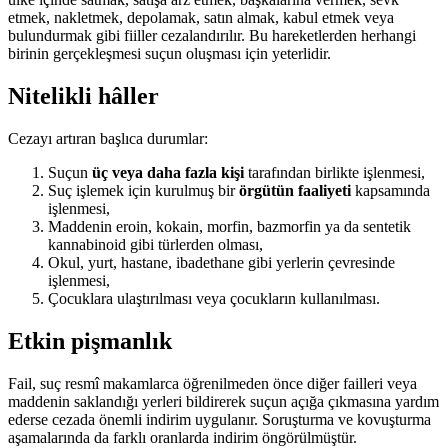
etmek, nakletmek, depolamak, satın almak, kabul etmek veya
bulundurmak gibi fiiller cezalandırılır. Bu hareketlerden herhangi
birinin gerçekleşmesi suçun oluşması için yeterlidir.
Nitelikli hâller
Cezayı artıran başlıca durumlar:
Suçun
üç veya daha fazla kişi
tarafından birlikte işlenmesi,
Suç işlemek için kurulmuş bir
örgütün faaliyeti
kapsamında
işlenmesi,
Maddenin eroin, kokain, morfin, bazmorfin ya da sentetik
kannabinoid gibi türlerden olması,
Okul, yurt, hastane, ibadethane gibi yerlerin çevresinde
işlenmesi,
Çocuklara ulaştırılması veya çocukların kullanılması.
Etkin pişmanlık
Fail, suç resmî makamlarca öğrenilmeden önce diğer failleri veya
maddenin saklandığı yerleri bildirerek suçun açığa çıkmasına yardım
ederse cezada önemli indirim uygulanır. Soruşturma ve kovuşturma
aşamalarında da farklı oranlarda indirim öngörülmüştür.