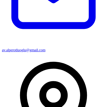
av.alperotluoglu@gmail.com