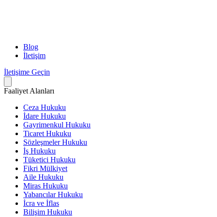
Blog
İletişim
İletişime Geçin
Faaliyet Alanları
Ceza Hukuku
İdare Hukuku
Gayrimenkul Hukuku
Ticaret Hukuku
Sözleşmeler Hukuku
İş Hukuku
Tüketici Hukuku
Fikri Mülkiyet
Aile Hukuku
Miras Hukuku
Yabancılar Hukuku
İcra ve İflas
Bilişim Hukuku