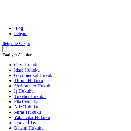
Blog
İletişim
İletişime Geçin
Faaliyet Alanları
Ceza Hukuku
İdare Hukuku
Gayrimenkul Hukuku
Ticaret Hukuku
Sözleşmeler Hukuku
İş Hukuku
Tüketici Hukuku
Fikri Mülkiyet
Aile Hukuku
Miras Hukuku
Yabancılar Hukuku
İcra ve İflas
Bilişim Hukuku