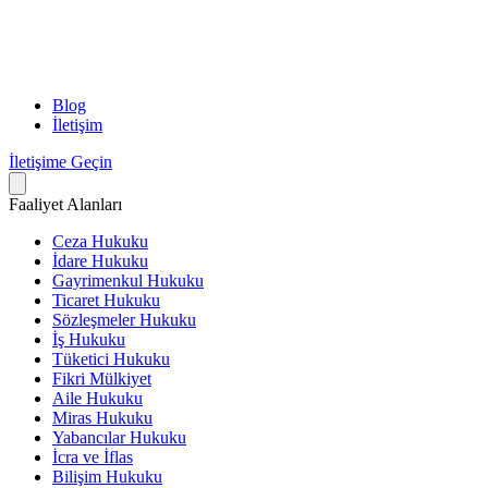
Blog
İletişim
İletişime Geçin
Faaliyet Alanları
Ceza Hukuku
İdare Hukuku
Gayrimenkul Hukuku
Ticaret Hukuku
Sözleşmeler Hukuku
İş Hukuku
Tüketici Hukuku
Fikri Mülkiyet
Aile Hukuku
Miras Hukuku
Yabancılar Hukuku
İcra ve İflas
Bilişim Hukuku