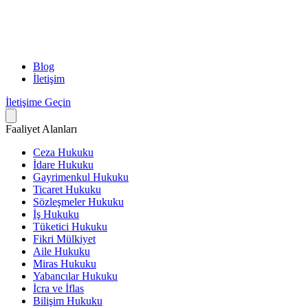
Blog
İletişim
İletişime Geçin
Faaliyet Alanları
Ceza Hukuku
İdare Hukuku
Gayrimenkul Hukuku
Ticaret Hukuku
Sözleşmeler Hukuku
İş Hukuku
Tüketici Hukuku
Fikri Mülkiyet
Aile Hukuku
Miras Hukuku
Yabancılar Hukuku
İcra ve İflas
Bilişim Hukuku