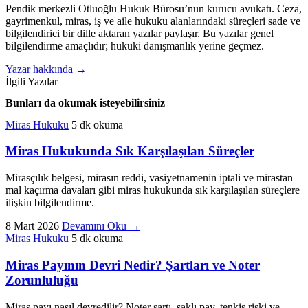
Pendik merkezli Otluoğlu Hukuk Bürosu’nun kurucu avukatı. Ceza,
gayrimenkul, miras, iş ve aile hukuku alanlarındaki süreçleri sade ve
bilgilendirici bir dille aktaran yazılar paylaşır. Bu yazılar genel
bilgilendirme amaçlıdır; hukuki danışmanlık yerine geçmez.
Yazar hakkında
→
İlgili Yazılar
Bunları da okumak isteyebilirsiniz
Miras Hukuku
5 dk okuma
Miras Hukukunda Sık Karşılaşılan Süreçler
Mirasçılık belgesi, mirasın reddi, vasiyetnamenin iptali ve mirastan
mal kaçırma davaları gibi miras hukukunda sık karşılaşılan süreçlere
ilişkin bilgilendirme.
8 Mart 2026
Devamını Oku
→
Miras Hukuku
5 dk okuma
Miras Payının Devri Nedir? Şartları ve Noter
Zorunluluğu
Miras payı nasıl devredilir? Noter şartı, saklı pay, tenkis riski ve