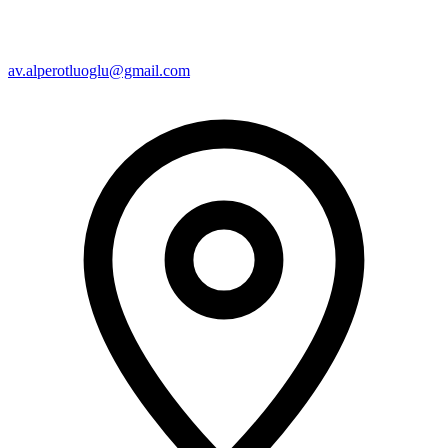
av.alperotluoglu@gmail.com