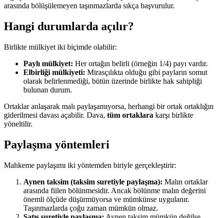
arasında bölüşülemeyen taşınmazlarda sıkça başvurulur.
Hangi durumlarda açılır?
Birlikte mülkiyet iki biçimde olabilir:
Paylı mülkiyet:
Her ortağın belirli (örneğin 1/4) payı vardır.
Elbirliği mülkiyeti:
Mirasçılıkta olduğu gibi payların somut
olarak belirlenmediği, bütün üzerinde birlikte hak sahipliği
bulunan durum.
Ortaklar anlaşarak malı paylaşamıyorsa, herhangi bir ortak ortaklığın
giderilmesi davası açabilir. Dava,
tüm ortaklara
karşı birlikte
yöneltilir.
Paylaşma yöntemleri
Mahkeme paylaşımı iki yöntemden biriyle gerçekleştirir:
Aynen taksim (taksim suretiyle paylaşma):
Malın ortaklar
arasında fiilen bölünmesidir. Ancak bölünme malın değerini
önemli ölçüde düşürmüyorsa ve mümkünse uygulanır.
Taşınmazlarda çoğu zaman mümkün olmaz.
Satış suretiyle paylaşma:
Aynen taksim mümkün değilse