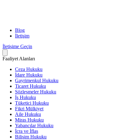
Blog
İletişim
İletişime Geçin
Faaliyet Alanları
Ceza Hukuku
İdare Hukuku
Gayrimenkul Hukuku
Ticaret Hukuku
Sözleşmeler Hukuku
İş Hukuku
Tüketici Hukuku
Fikri Mülkiyet
Aile Hukuku
Miras Hukuku
Yabancılar Hukuku
İcra ve İflas
Bilişim Hukuku