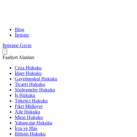
Blog
İletişim
İletişime Geçin
Faaliyet Alanları
Ceza Hukuku
İdare Hukuku
Gayrimenkul Hukuku
Ticaret Hukuku
Sözleşmeler Hukuku
İş Hukuku
Tüketici Hukuku
Fikri Mülkiyet
Aile Hukuku
Miras Hukuku
Yabancılar Hukuku
İcra ve İflas
Bilişim Hukuku