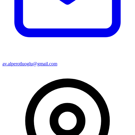
av.alperotluoglu@gmail.com