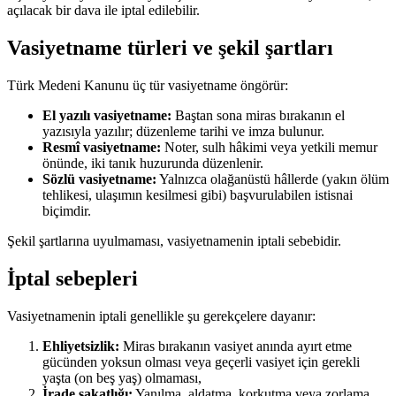
açılacak bir dava ile iptal edilebilir.
Vasiyetname türleri ve şekil şartları
Türk Medeni Kanunu üç tür vasiyetname öngörür:
El yazılı vasiyetname:
Baştan sona miras bırakanın el
yazısıyla yazılır; düzenleme tarihi ve imza bulunur.
Resmî vasiyetname:
Noter, sulh hâkimi veya yetkili memur
önünde, iki tanık huzurunda düzenlenir.
Sözlü vasiyetname:
Yalnızca olağanüstü hâllerde (yakın ölüm
tehlikesi, ulaşımın kesilmesi gibi) başvurulabilen istisnai
biçimdir.
Şekil şartlarına uyulmaması, vasiyetnamenin iptali sebebidir.
İptal sebepleri
Vasiyetnamenin iptali genellikle şu gerekçelere dayanır:
Ehliyetsizlik:
Miras bırakanın vasiyet anında ayırt etme
gücünden yoksun olması veya geçerli vasiyet için gerekli
yaşta (on beş yaş) olmaması,
İrade sakatlığı:
Yanılma, aldatma, korkutma veya zorlama