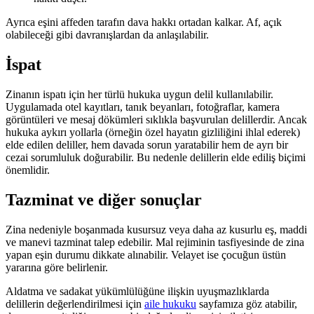
Ayrıca eşini affeden tarafın dava hakkı ortadan kalkar. Af, açık
olabileceği gibi davranışlardan da anlaşılabilir.
İspat
Zinanın ispatı için her türlü hukuka uygun delil kullanılabilir.
Uygulamada otel kayıtları, tanık beyanları, fotoğraflar, kamera
görüntüleri ve mesaj dökümleri sıklıkla başvurulan delillerdir. Ancak
hukuka aykırı yollarla (örneğin özel hayatın gizliliğini ihlal ederek)
elde edilen deliller, hem davada sorun yaratabilir hem de ayrı bir
cezai sorumluluk doğurabilir. Bu nedenle delillerin elde ediliş biçimi
önemlidir.
Tazminat ve diğer sonuçlar
Zina nedeniyle boşanmada kusursuz veya daha az kusurlu eş, maddi
ve manevi tazminat talep edebilir. Mal rejiminin tasfiyesinde de zina
yapan eşin durumu dikkate alınabilir. Velayet ise çocuğun üstün
yararına göre belirlenir.
Aldatma ve sadakat yükümlülüğüne ilişkin uyuşmazlıklarda
delillerin değerlendirilmesi için
aile hukuku
sayfamıza göz atabilir,