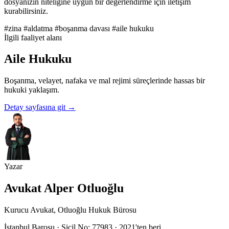
dosyanızın niteliğine uygun bir değerlendirme için iletişim
kurabilirsiniz.
#zina
#aldatma
#boşanma davası
#aile hukuku
İlgili faaliyet alanı
Aile Hukuku
Boşanma, velayet, nafaka ve mal rejimi süreçlerinde hassas bir
hukuki yaklaşım.
Detay sayfasına git
→
Yazar
Avukat Alper Otluoğlu
Kurucu Avukat, Otluoğlu Hukuk Bürosu
İstanbul Barosu · Sicil No: 77983 · 2021'ten beri