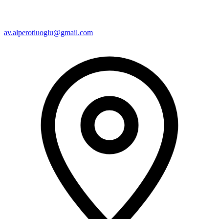
av.alperotluoglu@gmail.com