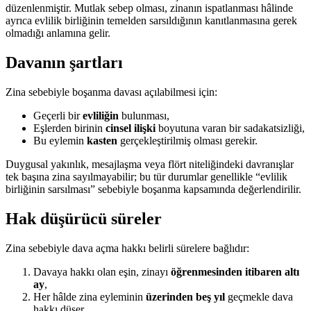
düzenlenmiştir. Mutlak sebep olması, zinanın ispatlanması hâlinde
ayrıca evlilik birliğinin temelden sarsıldığının kanıtlanmasına gerek
olmadığı anlamına gelir.
Davanın şartları
Zina sebebiyle boşanma davası açılabilmesi için:
Geçerli bir
evliliğin
bulunması,
Eşlerden birinin
cinsel ilişki
boyutuna varan bir sadakatsizliği,
Bu eylemin
kasten
gerçekleştirilmiş olması gerekir.
Duygusal yakınlık, mesajlaşma veya flört niteliğindeki davranışlar
tek başına zina sayılmayabilir; bu tür durumlar genellikle “evlilik
birliğinin sarsılması” sebebiyle boşanma kapsamında değerlendirilir.
Hak düşürücü süreler
Zina sebebiyle dava açma hakkı belirli sürelere bağlıdır:
Davaya hakkı olan eşin, zinayı
öğrenmesinden itibaren altı
ay
,
Her hâlde zina eyleminin
üzerinden beş yıl
geçmekle dava
hakkı düşer.