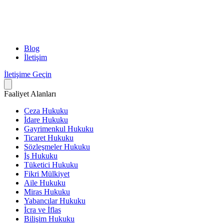
Blog
İletişim
İletişime Geçin
Faaliyet Alanları
Ceza Hukuku
İdare Hukuku
Gayrimenkul Hukuku
Ticaret Hukuku
Sözleşmeler Hukuku
İş Hukuku
Tüketici Hukuku
Fikri Mülkiyet
Aile Hukuku
Miras Hukuku
Yabancılar Hukuku
İcra ve İflas
Bilişim Hukuku