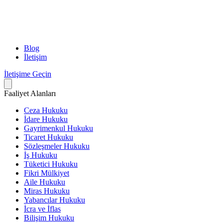
Blog
İletişim
İletişime Geçin
Faaliyet Alanları
Ceza Hukuku
İdare Hukuku
Gayrimenkul Hukuku
Ticaret Hukuku
Sözleşmeler Hukuku
İş Hukuku
Tüketici Hukuku
Fikri Mülkiyet
Aile Hukuku
Miras Hukuku
Yabancılar Hukuku
İcra ve İflas
Bilişim Hukuku