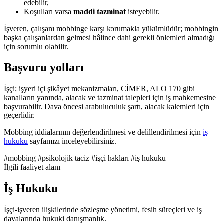
edebilir,
Koşulları varsa
maddi tazminat
isteyebilir.
İşveren, çalışanı mobbinge karşı korumakla yükümlüdür; mobbingin
başka çalışanlardan gelmesi hâlinde dahi gerekli önlemleri almadığı
için sorumlu olabilir.
Başvuru yolları
İşçi; işyeri içi şikâyet mekanizmaları, CİMER, ALO 170 gibi
kanalların yanında, alacak ve tazminat talepleri için iş mahkemesine
başvurabilir. Dava öncesi arabuluculuk şartı, alacak kalemleri için
geçerlidir.
Mobbing iddialarının değerlendirilmesi ve delillendirilmesi için
iş
hukuku
sayfamızı inceleyebilirsiniz.
#mobbing
#psikolojik taciz
#işçi hakları
#iş hukuku
İlgili faaliyet alanı
İş Hukuku
İşçi-işveren ilişkilerinde sözleşme yönetimi, fesih süreçleri ve iş
davalarında hukuki danışmanlık.