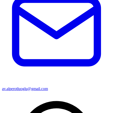
av.alperotluoglu@gmail.com