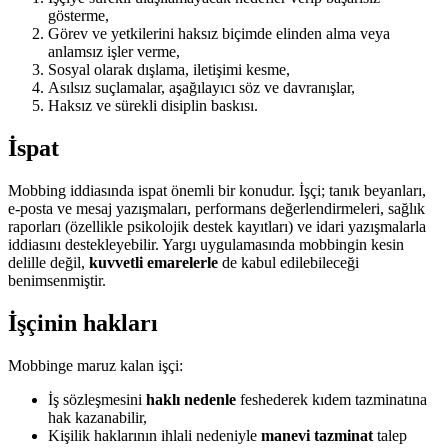
gösterme,
Görev ve yetkilerini haksız biçimde elinden alma veya
anlamsız işler verme,
Sosyal olarak dışlama, iletişimi kesme,
Asılsız suçlamalar, aşağılayıcı söz ve davranışlar,
Haksız ve sürekli disiplin baskısı.
İspat
Mobbing iddiasında ispat önemli bir konudur. İşçi; tanık beyanları,
e-posta ve mesaj yazışmaları, performans değerlendirmeleri, sağlık
raporları (özellikle psikolojik destek kayıtları) ve idari yazışmalarla
iddiasını destekleyebilir. Yargı uygulamasında mobbingin kesin
delille değil,
kuvvetli emarelerle
de kabul edilebileceği
benimsenmiştir.
İşçinin hakları
Mobbinge maruz kalan işçi:
İş sözleşmesini
haklı nedenle
feshederek kıdem tazminatına
hak kazanabilir,
Kişilik haklarının ihlali nedeniyle
manevi tazminat
talep