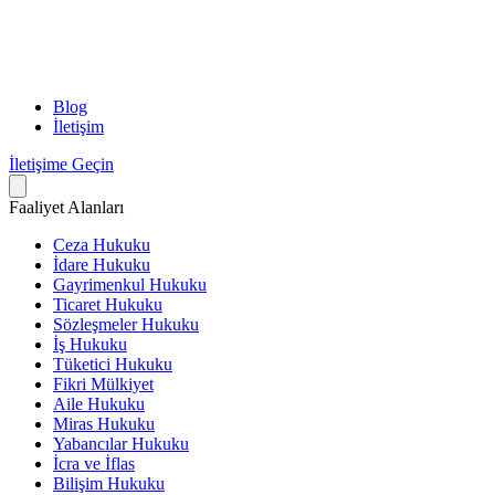
Blog
İletişim
İletişime Geçin
Faaliyet Alanları
Ceza Hukuku
İdare Hukuku
Gayrimenkul Hukuku
Ticaret Hukuku
Sözleşmeler Hukuku
İş Hukuku
Tüketici Hukuku
Fikri Mülkiyet
Aile Hukuku
Miras Hukuku
Yabancılar Hukuku
İcra ve İflas
Bilişim Hukuku