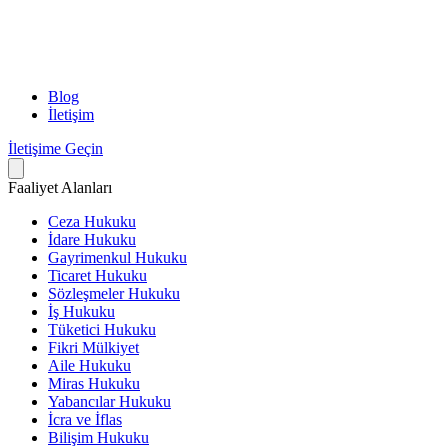
Blog
İletişim
İletişime Geçin
Faaliyet Alanları
Ceza Hukuku
İdare Hukuku
Gayrimenkul Hukuku
Ticaret Hukuku
Sözleşmeler Hukuku
İş Hukuku
Tüketici Hukuku
Fikri Mülkiyet
Aile Hukuku
Miras Hukuku
Yabancılar Hukuku
İcra ve İflas
Bilişim Hukuku