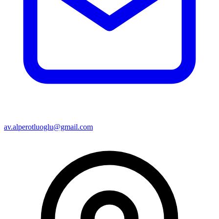
av.alperotluoglu@gmail.com