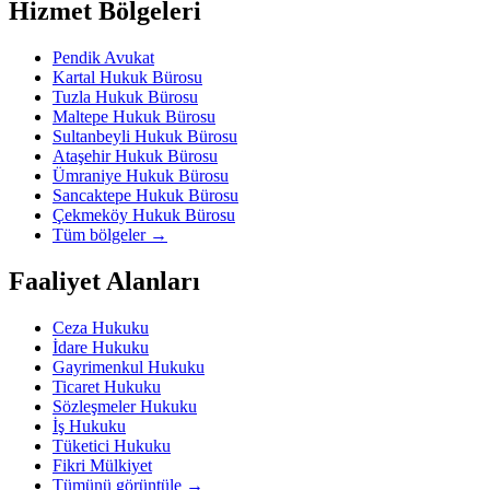
Hizmet Bölgeleri
Pendik Avukat
Kartal Hukuk Bürosu
Tuzla Hukuk Bürosu
Maltepe Hukuk Bürosu
Sultanbeyli Hukuk Bürosu
Ataşehir Hukuk Bürosu
Ümraniye Hukuk Bürosu
Sancaktepe Hukuk Bürosu
Çekmeköy Hukuk Bürosu
Tüm bölgeler
→
Faaliyet Alanları
Ceza Hukuku
İdare Hukuku
Gayrimenkul Hukuku
Ticaret Hukuku
Sözleşmeler Hukuku
İş Hukuku
Tüketici Hukuku
Fikri Mülkiyet
Tümünü görüntüle
→